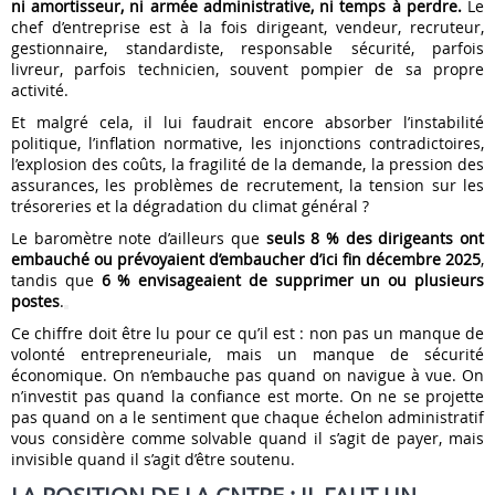
ni amortisseur, ni armée administrative, ni temps à perdre.
Le
chef d’entreprise est à la fois dirigeant, vendeur, recruteur,
gestionnaire, standardiste, responsable sécurité, parfois
livreur, parfois technicien, souvent pompier de sa propre
activité.
Et malgré cela, il lui faudrait encore absorber l’instabilité
politique, l’inflation normative, les injonctions contradictoires,
l’explosion des coûts, la fragilité de la demande, la pression des
assurances, les problèmes de recrutement, la tension sur les
trésoreries et la dégradation du climat général ?
Le baromètre note d’ailleurs que
seuls 8 % des dirigeants ont
embauché ou prévoyaient d’embaucher d’ici fin décembre 2025
,
tandis que
6 % envisageaient de supprimer un ou plusieurs
postes
.
Ce chiffre doit être lu pour ce qu’il est : non pas un manque de
volonté entrepreneuriale, mais un manque de sécurité
économique. On n’embauche pas quand on navigue à vue. On
n’investit pas quand la confiance est morte. On ne se projette
pas quand on a le sentiment que chaque échelon administratif
vous considère comme solvable quand il s’agit de payer, mais
invisible quand il s’agit d’être soutenu.