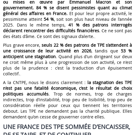
ou mises en œuvre par Emmanuel Macron et son
gouvernement.
84 % se disent pessimistes quant au climat
général des affaires en France.
Et pour leur propre activité, le
pessimisme atteint
54 %
, soit son plus haut niveau de l’année
2025. Dans le même temps,
41 % des patrons interrogés
déclarent rencontrer des difficultés financières
. Ce ne sont pas
des états d’âme. Ce sont des signaux d’alerte.
Plus grave encore,
seuls 22 % des patrons de TPE s’attendent à
une croissance de leur activité en 2026
, tandis que
53 %
anticipent une stagnation
. Quand plus d’un dirigeant sur deux
ne croit même plus à une progression de son activité, ce n’est
plus de la prudence : c’est la traduction d’un épuisement
collectif.
A la CNTPE, nous le disons clairement :
la stagnation des TPE
n’est pas une fatalité économique, c’est le résultat de choix
politiques accumulés
. Trop de normes, trop de charges
indirectes, trop d’instabilité, trop peu de lisibilité, trop peu de
considération réelle pour ceux qui tiennent les territoires
debout. Les TPE ne demandent pas la charité publique. Elles
demandent qu’on cesse de gouverner contre elles.
UNE FRANCE DES TPE SOMMÉE D’ENCAISSER,
DE SE TAIRE, ET DE CONTINUER