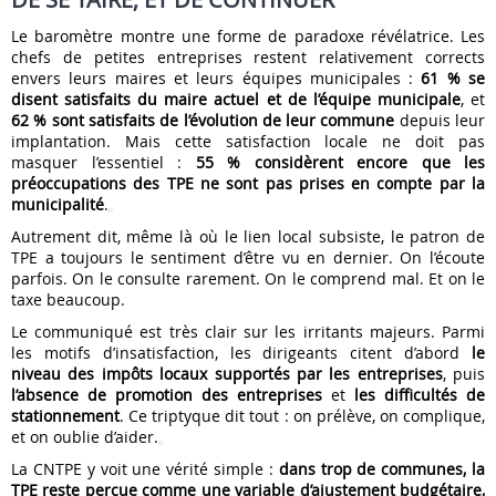
Le baromètre montre une forme de paradoxe révélatrice. Les
chefs de petites entreprises restent relativement corrects
envers leurs maires et leurs équipes municipales :
61 % se
disent satisfaits du maire actuel et de l’équipe municipale
, et
62 % sont satisfaits de l’évolution de leur commune
depuis leur
implantation. Mais cette satisfaction locale ne doit pas
masquer l’essentiel :
55 % considèrent encore que les
préoccupations des TPE ne sont pas prises en compte par la
municipalité
.
Autrement dit, même là où le lien local subsiste, le patron de
TPE a toujours le sentiment d’être vu en dernier. On l’écoute
parfois. On le consulte rarement. On le comprend mal. Et on le
taxe beaucoup.
Le communiqué est très clair sur les irritants majeurs. Parmi
les motifs d’insatisfaction, les dirigeants citent d’abord
le
niveau des impôts locaux supportés par les entreprises
, puis
l’absence de promotion des entreprises
et
les difficultés de
stationnement
. Ce triptyque dit tout : on prélève, on complique,
et on oublie d’aider.
La CNTPE y voit une vérité simple :
dans trop de communes, la
TPE reste perçue comme une variable d’ajustement budgétaire,