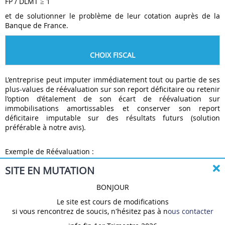
FP / DLMT ≥ 1
et de solutionner le problème de leur cotation auprès de la
Banque de France.
CHOIX FISCAL
L’entreprise peut imputer immédiatement tout ou partie de ses
plus-values de réévaluation sur son report déficitaire ou retenir
l’option d’étalement de son écart de réévaluation sur
immobilisations amortissables et conserver son report
déficitaire imputable sur des résultats futurs (solution
préférable à notre avis).
Exemple de Réévaluation :
L’immeuble et le terrain d’une entreprise d’une valeur nette
SITE EN MUTATION
comptable après amortissements de 200 000€ sont réévalués à
1 000 000€ par Expertise Immobilière. La plus-value de
BONJOUR
réévaluation de 800 000€ sera comptabilisée au passif du bilan
dans le compte : 105 Ecarts de réévaluation (qui fait partie des
Le site est cours de modifications
Fonds propres) et augmentera d’autant les Fonds propres.
si vous rencontrez de soucis, n'hésitez pas à n
ous contacter