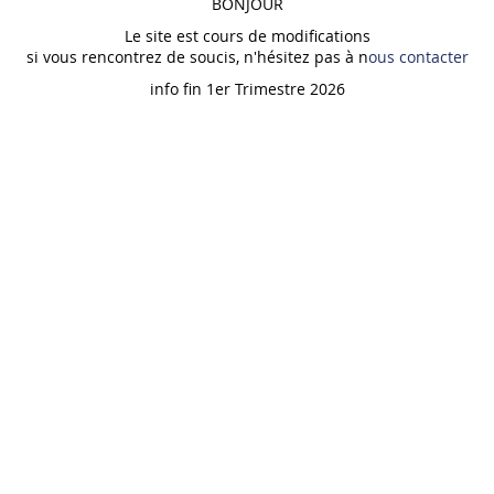
BONJOUR
Le site est cours de modifications
si vous rencontrez de soucis, n'hésitez pas à n
ous contacter
NAVIGATION
info fin 1er Trimestre 2026
Inscription gratuite
Contactez-nous
CNTPE Privilèges
TPE-MAG
Modifier ma gestion des cookies
INFORMATIONS
01 84 606 654
contact@cntpe.org
26 ter rue Nicolaï
75012 Paris